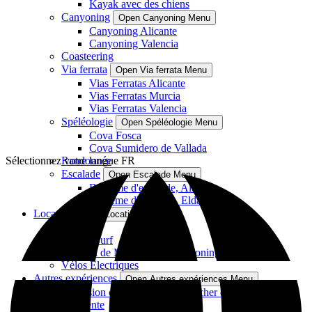
Kayak avec des chiens
Canyoning
Open Canyoning Menu
Canyoning Alicante
Canyoning Valencia
Coasteering
Via ferrata
Open Via ferrata Menu
Vias Ferratas Alicante
Vias Ferratas Murcia
Vias Ferratas Valencia
Spéléologie
Open Spéléologie Menu
Cova Fosca
Cova Sumidero de Vallada
Sélectionnez votre langue
Randonnée
FR
Escalade
Open Escalade Menu
Baptême d'escalade, Altea
Baptême d'escalade, Elda
Location
Open Location Menu
Kayak
Paddle Surf
Matériel de Montagne et Canyoning
Vélos Électriques
Autres expériences
Open Autres expériences Menu
Excursion en catamaran au coucher du soleil
Parapente