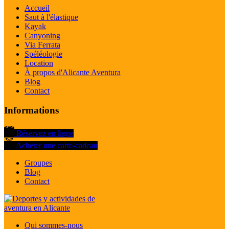
Accueil
Saut à l'élastique
Kayak
Canyoning
Via Ferrata
Spéléologie
Location
À propos d'Alicante Aventura
Blog
Contact
Informations
Réservez en ligne
Acheter une carte-cadeau
Groupes
Blog
Contact
Qui sommes-nous