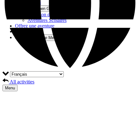
Jet-Ski
Groupes
Open Groupes Menu
Cohésion d'Équipe
Aventures Scolaires
Offrez une aventure
Blog
Plus
Open More Menu
All activities
Menu