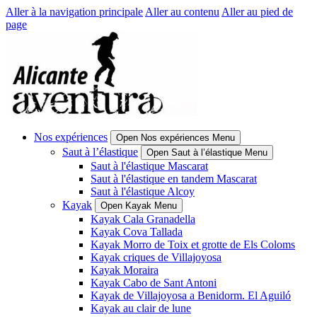
Aller à la navigation principale
Aller au contenu
Aller au pied de
page
Nos expériences
Open Nos expériences Menu
Saut à l’élastique
Open Saut à l’élastique Menu
Saut à l'élastique Mascarat
Saut à l'élastique en tandem Mascarat
Saut à l'élastique Alcoy
Kayak
Open Kayak Menu
Kayak Cala Granadella
Kayak Cova Tallada
Kayak Morro de Toix et grotte de Els Coloms
Kayak criques de Villajoyosa
Kayak Moraira
Kayak Cabo de Sant Antoni
Kayak de Villajoyosa a Benidorm. El Aguiló
Kayak au clair de lune