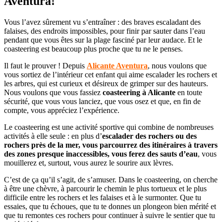
Aventura!
Vous l’avez sûrement vu s’entraîner : des braves escaladant des
falaises, des endroits impossibles, pour finir par sauter dans l’eau
pendant que vous êtes sur la plage fasciné par leur audace. Et le
coasteering est beaucoup plus proche que tu ne le penses.
Il faut le prouver ! Depuis
Alicante Aventura
, nous voulons que
vous sortiez de l’intérieur cet enfant qui aime escalader les rochers et
les arbres, qui est curieux et désireux de grimper sur des hauteurs.
Nous voulons que vous fassiez
coasteering à Alicante
en toute
sécurité, que vous vous lanciez, que vous osez et que, en fin de
compte, vous appréciez l’expérience.
Le coasteering est une activité sportive qui combine de nombreuses
activités à elle seule : en plus d’
escalader des rochers ou des
rochers près de la mer, vous parcourrez des itinéraires à travers
des zones presque inaccessibles, vous ferez des sauts d’eau
, vous
mouillerez et, surtout, vous aurez le sourire aux lèvres.
C’est de ça qu’il s’agit, de s’amuser. Dans le coasteering, on cherche
à être une chèvre, à parcourir le chemin le plus tortueux et le plus
difficile entre les rochers et les falaises et à le surmonter. Que tu
essaies, que tu échoues, que tu te donnes un plongeon bien mérité et
que tu remontes ces rochers pour continuer à suivre le sentier que tu