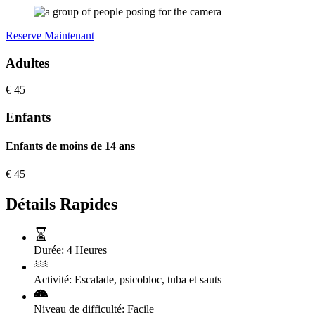
Reserve Maintenant
Adultes
€
45
Enfants
Enfants de moins de 14 ans
€
45
Détails Rapides
Durée:
4 Heures
Activité:
Escalade, psicobloc, tuba et sauts
Niveau de difficulté:
Facile