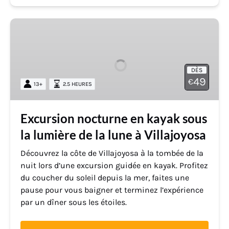
Excursion
nocturne
en
kayak
DÈS
sous
49
€
13+
2.5 HEURES
la
lumière
de
Excursion nocturne en kayak sous
la
la lumière de la lune à Villajoyosa
lune
à
Découvrez la côte de Villajoyosa à la tombée de la
Villajoyosa
nuit lors d’une excursion guidée en kayak. Profitez
du coucher du soleil depuis la mer, faites une
pause pour vous baigner et terminez l’expérience
par un dîner sous les étoiles.