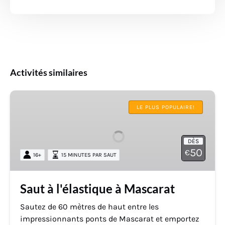
Activités similaires
Saut
à
LE PLUS POPULAIRE!
l'élastique
à
DÈS
Mascarat
50
€
16+
15 MINUTES PAR SAUT
Saut à l'élastique à Mascarat
Sautez de 60 mètres de haut entre les
impressionnants ponts de Mascarat et emportez