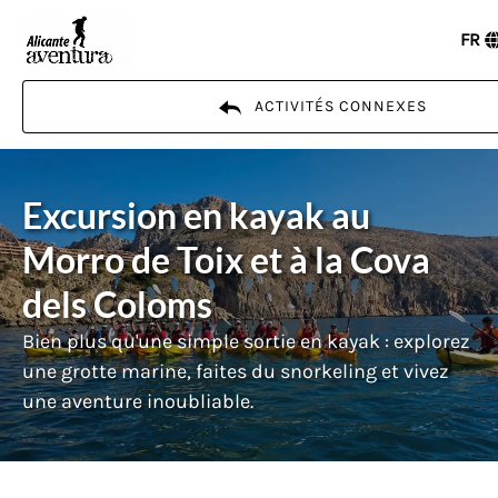
Aller à la navigation principale
Aller au contenu
Aller au pied de page
FR
ACTIVITÉS CONNEXES
Excursion en kayak au
Morro de Toix et à la Cova
dels Coloms
Bien plus qu'une simple sortie en kayak : explorez
une grotte marine, faites du snorkeling et vivez
une aventure inoubliable.