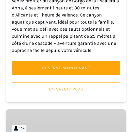
Venez profiter du canyon de Gorgo de la Escalera à
Anna, à seulement 1 heure et 30 minutes
d’Alicante et 1 heure de Valence. Ce canyon
aquatique captivant, idéal pour toute la famille,
vous met au défi avec des sauts optionnels et
culmine avec un rappel palpitant de 25 mètres à
côté d’une cascade – aventure garantie avec une
approche facile depuis votre véhicule!
RESERVE MAINTENANT
EN SAVOIR PLUS
Excursion
en
kayak
10+