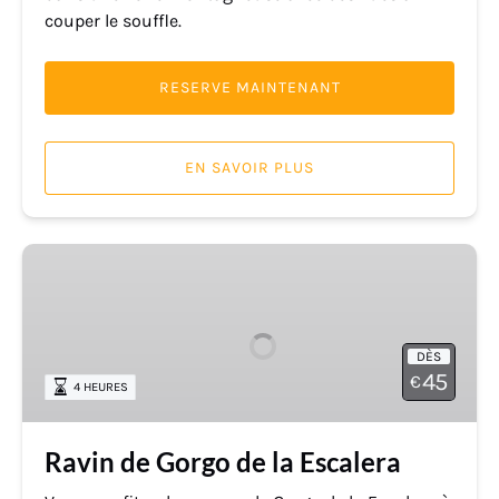
couper le souffle.
RESERVE MAINTENANT
EN SAVOIR PLUS
Ravin
de
Gorgo
de
DÈS
la
45
€
4 HEURES
Escalera
Ravin de Gorgo de la Escalera