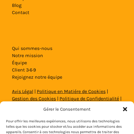
Blog
Contact
Qui sommes-nous
Notre mission
Équipe
Client 3·6·9
Rejoignez notre équipe
Avis Légal
|
Politique en Matiére de Cookies
|
Gestion des Cookies
|
Politique de Confidentialité
|
Politique de Confidentialité Web et Réseaux
Gérer le Consentement
Sociaux
|
Conditions Générales
Pour offrir les meilleures expériences, nous utilisons des technologies
© 2020 – 2026 Copyright Alicante Aventura
telles que les cookies pour stocker et/ou accéder aux informations des
appareils. Consentir à ces technologies nous permettra de traiter des