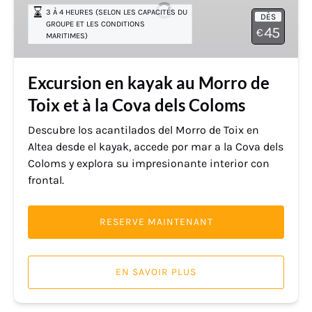
au
3 À 4 HEURES (SELON LES CAPACITÉS DU
DÈS
Morro
GROUPE ET LES CONDITIONS
45
€
MARITIMES)
de
Toix
et
Excursion en kayak au Morro de
à
Toix et à la Cova dels Coloms
la
Cova
Descubre los acantilados del Morro de Toix en
dels
Altea desde el kayak, accede por mar a la Cova dels
Coloms
Coloms y explora su impresionante interior con
frontal.
RESERVE MAINTENANT
EN SAVOIR PLUS