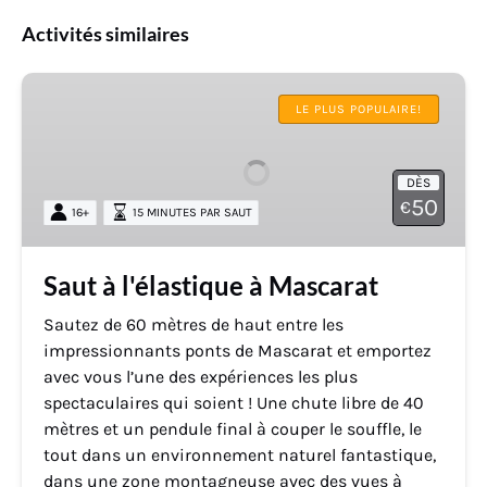
Activités similaires
Saut
à
LE PLUS POPULAIRE!
l'élastique
à
DÈS
Mascarat
50
€
16+
15 MINUTES PAR SAUT
Saut à l'élastique à Mascarat
Sautez de 60 mètres de haut entre les
impressionnants ponts de Mascarat et emportez
avec vous l’une des expériences les plus
spectaculaires qui soient ! Une chute libre de 40
mètres et un pendule final à couper le souffle, le
tout dans un environnement naturel fantastique,
dans une zone montagneuse avec des vues à