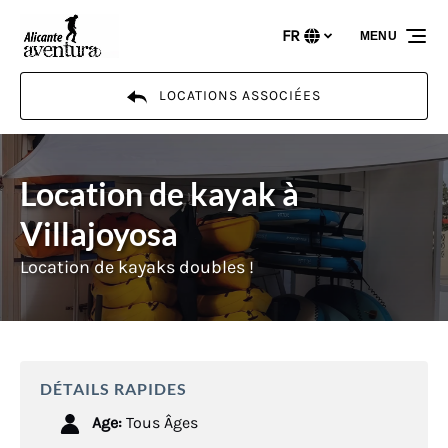
Aller à la navigation principale
Aller au contenu
Aller au pied de page
FR
MENU
Sélectionnez
votre
langue
LOCATIONS ASSOCIÉES
Location de kayak à
Villajoyosa
Location de kayaks doubles !
DÉTAILS RAPIDES
Age:
Tous Âges