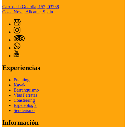
Carr. de la Guardia, 152, 03738
Costa Nova, Alicante, Spain
Experiencias
Puenting
Kayak
Barranquismo
Vías Ferratas
Coasteering
Espeleología
Senderismo
Información