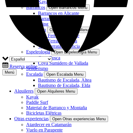
Kayak con perros
Barrancos
Open Barrancos Menu
Barrancos en Alicante
Barrancos en Valencia
Coasteering
Vía ferrata
Open Vía ferrata Menu
Vías Ferratas Alicante
Vías Ferratas Murcia
Vías Ferratas Valencia
Espeleología
Open Espeleología Menu
Cova Fosca
Cova Sumidero de Vallada
Reserva online
Senderismo
Menú
Escalada
Open Escalada Menu
Bautismo de Escalada, Altea
Bautismo de Escalada, Elda
Alquileres
Open Alquileres Menu
Kayak
Paddle Surf
Material de Barranco y Montaña
Bicicletas Elétricas
Otras experiencias
Open Otras experiencias Menu
Atardecer en Catamarán
Vuelo en Parapente