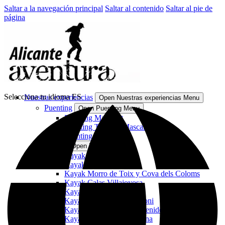
Saltar a la navegación principal
Saltar al contenido
Saltar al pie de
página
Selecciona tu idioma
ES
Nuestras experiencias
Open Nuestras experiencias Menu
Puenting
Open Puenting Menu
Puenting Mascarat
Puénting Tándem Mascarat
Puenting Alcoy
Kayak
Open Kayak Menu
Kayak Cala Granadella
Kayak Cova Tallada
Kayak Morro de Toix y Cova dels Coloms
Kayak Calas Villajoyosa
Kayak Moraira
Kayak Cabo de Sant Antoni
Kayak de Villajoyosa a Benidorm: El Aguiló
Kayak bajo la luz de la luna