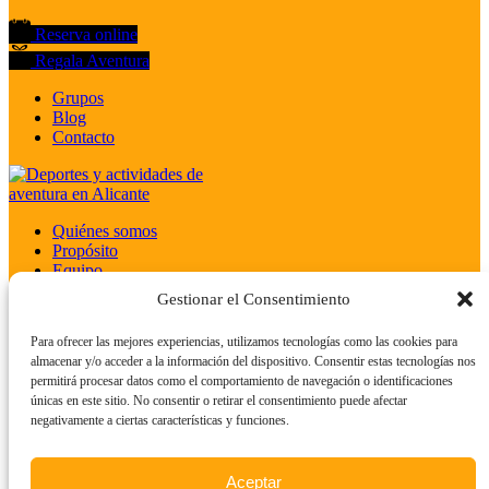
Reserva online
Regala Aventura
Grupos
Blog
Contacto
Quiénes somos
Propósito
Equipo
Cliente 3·6·9
Gestionar el Consentimiento
Colaboradores y Afiliados
Únete al equipo
Para ofrecer las mejores experiencias, utilizamos tecnologías como las cookies para
almacenar y/o acceder a la información del dispositivo. Consentir estas tecnologías nos
Aviso Legal
|
Política de Cookies
|
Gestión de Cookies
|
Política de
permitirá procesar datos como el comportamiento de navegación o identificaciones
Privacidad
|
Política de Privacidad Web y Redes
|
Condiciones
únicas en este sitio. No consentir o retirar el consentimiento puede afectar
Generales
negativamente a ciertas características y funciones.
© 2020 – 2026 Copyright Alicante Aventura
Reservar ahora
Aceptar