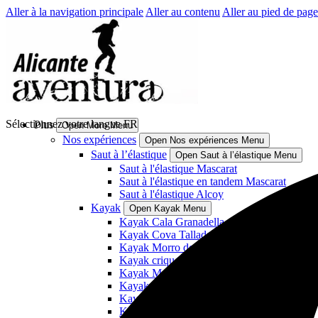
Aller à la navigation principale
Aller au contenu
Aller au pied de page
Sélectionnez votre langue
FR
Plus
Open More Menu
Nos expériences
Open Nos expériences Menu
Saut à l’élastique
Open Saut à l’élastique Menu
Saut à l'élastique Mascarat
Saut à l'élastique en tandem Mascarat
Saut à l'élastique Alcoy
Kayak
Open Kayak Menu
Kayak Cala Granadella
Kayak Cova Tallada
Kayak Morro de Toix et grotte de Els Colo
Kayak criques de Villajoyosa
Kayak Moraira
Kayak Cabo de Sant Antoni
Kayak de Villajoyosa a Benidorm. El Aguil
Kayak au clair de lune