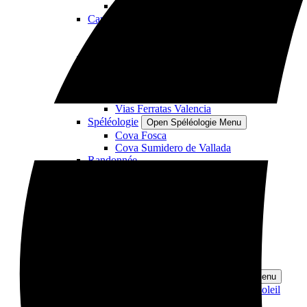
Kayak avec des chiens
Canyoning
Open Canyoning Menu
Canyoning Alicante
Canyoning Valencia
Coasteering
Via ferrata
Open Via ferrata Menu
Vias Ferratas Alicante
Vias Ferratas Murcia
Vias Ferratas Valencia
Spéléologie
Open Spéléologie Menu
Cova Fosca
Cova Sumidero de Vallada
Randonnée
Escalade
Open Escalade Menu
Baptême d'escalade, Altea
Baptême d'escalade, Elda
Location
Open Location Menu
Kayak
Paddle Surf
Matériel de Montagne et Canyoning
Vélos Électriques
Autres expériences
Open Autres expériences Menu
Excursion en catamaran au coucher du soleil
Parapente