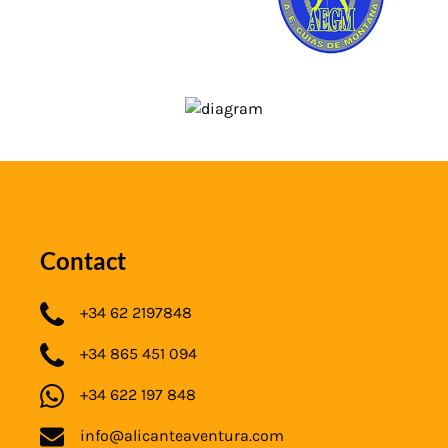
Contact
+34 62 2197848
+34 865 451 094
+34 622 197 848
info@alicanteaventura.com