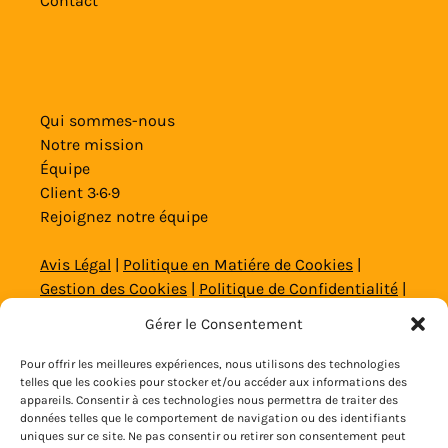
Contact
Qui sommes-nous
Notre mission
Équipe
Client 3·6·9
Rejoignez notre équipe
Avis Légal
|
Politique en Matiére de Cookies
|
Gestion des Cookies
|
Politique de Confidentialité
|
Politique de Confidentialité Web et Réseaux
Gérer le Consentement
Sociaux
|
Conditions Générales
Pour offrir les meilleures expériences, nous utilisons des technologies
telles que les cookies pour stocker et/ou accéder aux informations des
© 2020 – 2026 Copyright Alicante Aventura
appareils. Consentir à ces technologies nous permettra de traiter des
données telles que le comportement de navigation ou des identifiants
uniques sur ce site. Ne pas consentir ou retirer son consentement peut
RÉSERVER MAINTENANT