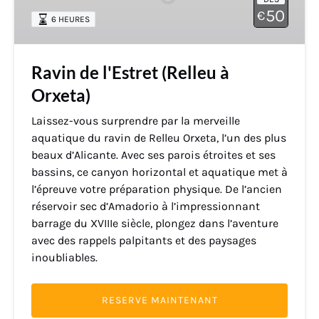
à
50
€
6 HEURES
Orxeta)
Ravin de l'Estret (Relleu à
Orxeta)
Laissez-vous surprendre par la merveille
aquatique du ravin de Relleu Orxeta, l’un des plus
beaux d’Alicante. Avec ses parois étroites et ses
bassins, ce canyon horizontal et aquatique met à
l’épreuve votre préparation physique. De l’ancien
réservoir sec d’Amadorio à l’impressionnant
barrage du XVIIIe siècle, plongez dans l’aventure
avec des rappels palpitants et des paysages
inoubliables.
RESERVE MAINTENANT