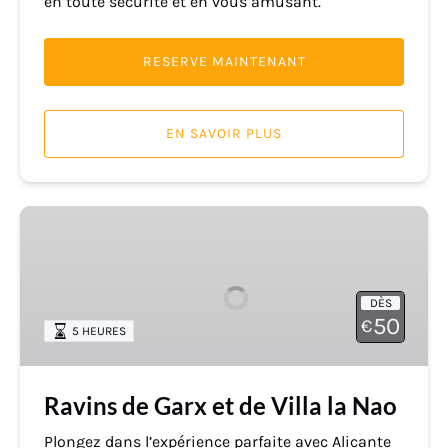
en toute sécurité et en vous amusant.
RESERVE MAINTENANT
EN SAVOIR PLUS
Ravins
de
Garx
et
DÈS
de
50
€
5 HEURES
Villa
la
Nao
Ravins de Garx et de Villa la Nao
Plongez dans l’expérience parfaite avec Alicante