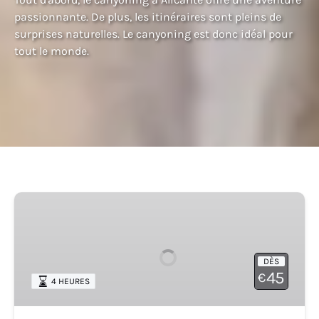
passionnante. De plus, les itinéraires sont pleins de
surprises naturelles. Le canyoning est donc idéal pour
tout le monde.
Ravin
de
Gorgo
de
DÈS
la
45
€
4 HEURES
Escalera