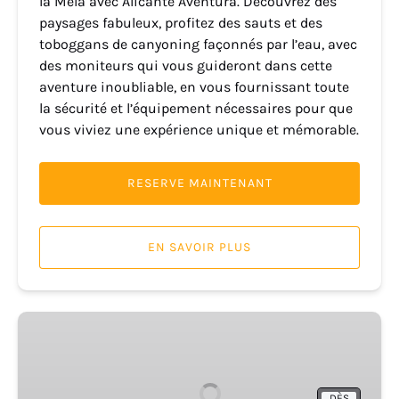
la Mela avec Alicante Aventura. Découvrez des
paysages fabuleux, profitez des sauts et des
toboggans de canyoning façonnés par l’eau, avec
des moniteurs qui vous guideront dans cette
aventure inoubliable, en vous fournissant toute
la sécurité et l’équipement nécessaires pour que
vous viviez une expérience unique et mémorable.
RESERVE MAINTENANT
EN SAVOIR PLUS
Ravin
de
l'Estret
(Relleu
DÈS