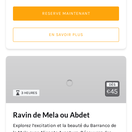
RESERVE MAINTENANT
EN SAVOIR PLUS
Ravin
de
Mela
ou
DÈS
Abdet
45
€
3 HEURES
Ravin de Mela ou Abdet
Explorez l’excitation et la beauté du Barranco de