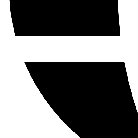
Jet-Ski
Grupos
Open Grupos Menu
Team Building
Aventuras Escolares
Regala aventura
Blog