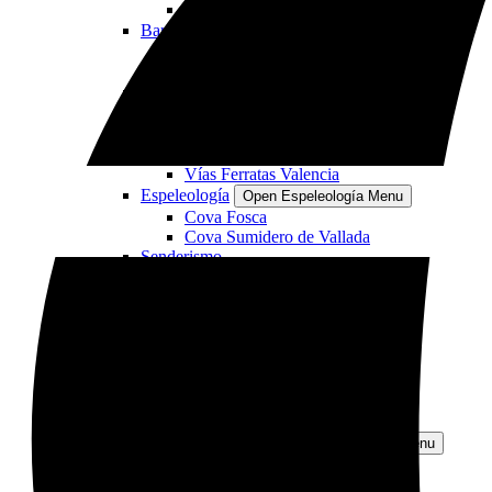
Kayak con perros
Barrancos
Open Barrancos Menu
Barrancos en Alicante
Barrancos en Valencia
Coasteering
Vía ferrata
Open Vía ferrata Menu
Vías Ferratas Alicante
Vías Ferratas Murcia
Vías Ferratas Valencia
Espeleología
Open Espeleología Menu
Cova Fosca
Cova Sumidero de Vallada
Senderismo
Escalada
Open Escalada Menu
Bautismo de Escalada, Altea
Bautismo de Escalada, Elda
Alquileres
Open Alquileres Menu
Kayak
Paddle Surf
Material de Barranco y Montaña
Bicicletas Elétricas
Otras experiencias
Open Otras experiencias Menu
Atardecer en Catamarán
Vuelo en Parapente