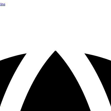
gina
ó