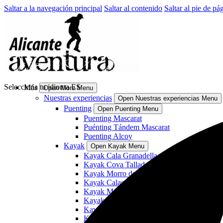
Saltar a la navegación principal
Saltar al contenido
Saltar al pie de pá
Selecciona tu idioma
ES
Más
Open More Menu
Nuestras experiencias
Open Nuestras experiencias Menu
Puenting
Open Puenting Menu
Puenting Mascarat
Puénting Tándem Mascarat
Puenting Alcoy
Kayak
Open Kayak Menu
Kayak Cala Granadella
Kayak Cova Tallada
Kayak Morro de Toix y Cova dels Coloms
Kayak Calas Villajoyosa
Kayak Moraira
Kayak Cabo de Sant Antoni
Kayak de Villajoyosa a Benidorm: El Aguil
Kayak bajo la luz de la luna